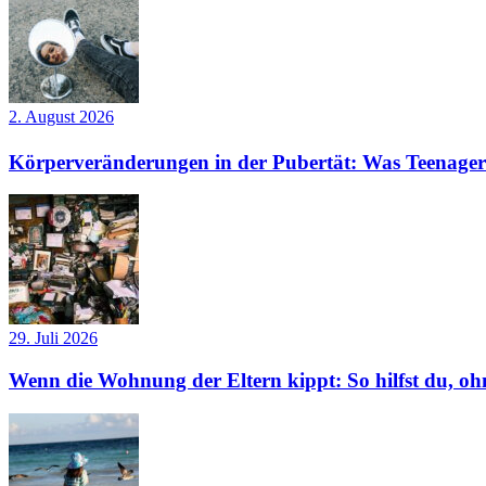
2. August 2026
Körperveränderungen in der Pubertät: Was Teenager
29. Juli 2026
Wenn die Wohnung der Eltern kippt: So hilfst du, ohn