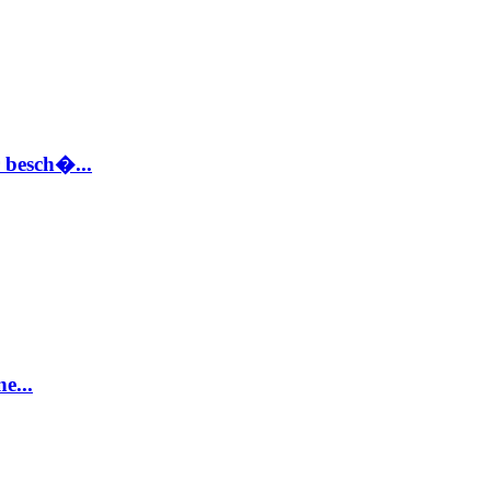
 besch�...
e...