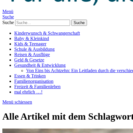
Menü
Suche
Suche
Kinderwunsch & Schwangerschaft
Baby & Kleinkind
Kids & Teenager
Schule & Ausbildung
Reisen & Ausflüge
Geld & Gesetze
Gesundheit & Entwicklung
Von Eins bis Achtzehn: Ein Leitfaden durch die verschi
Essen & Trinken
Familienorganisation
Freizeit & Familienleben
mal ehrlich …!
Menü schiessen
Alle Artikel mit dem Schlagwor