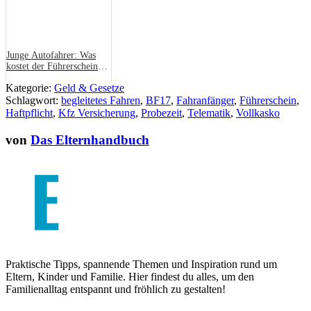
Junge Autofahrer: Was
kostet der Führerschein
und wie kann man bei der
Kategorie:
Geld & Gesetze
Kfz-Versicherung sparen?
Schlagwort:
begleitetes Fahren
,
BF17
,
Fahranfänger
,
Führerschein
,
Haftpflicht
,
Kfz Versicherung
,
Probezeit
,
Telematik
,
Vollkasko
von
Das Elternhandbuch
Praktische Tipps, spannende Themen und Inspiration rund um
Eltern, Kinder und Familie. Hier findest du alles, um den
Familienalltag entspannt und fröhlich zu gestalten!