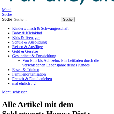
Menü
Suche
Suche
Kinderwunsch & Schwangerschaft
Baby & Kleinkind
Kids & Teenager
Schule & Ausbildung
Reisen & Ausflüge
Geld & Gesetze
Gesundheit & Entwicklung
Von Eins bis Achtzehn: Ein Leitfaden durch die
verschiedenen Lebensjahre deines Kindes
Essen & Trinken
Familienorganisation
Freizeit & Familienleben
mal ehrlich …!
Menü schiessen
Alle Artikel mit dem
Schlagwort:
Hanna Dietz