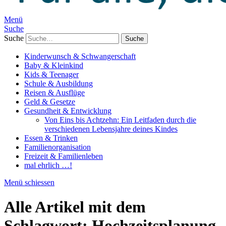
Menü
Suche
Suche
Kinderwunsch & Schwangerschaft
Baby & Kleinkind
Kids & Teenager
Schule & Ausbildung
Reisen & Ausflüge
Geld & Gesetze
Gesundheit & Entwicklung
Von Eins bis Achtzehn: Ein Leitfaden durch die
verschiedenen Lebensjahre deines Kindes
Essen & Trinken
Familienorganisation
Freizeit & Familienleben
mal ehrlich …!
Menü schiessen
Alle Artikel mit dem
Schlagwort:
Hochzeitsplanung