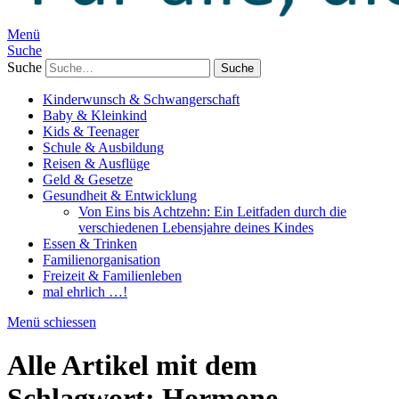
Menü
Suche
Suche
Kinderwunsch & Schwangerschaft
Baby & Kleinkind
Kids & Teenager
Schule & Ausbildung
Reisen & Ausflüge
Geld & Gesetze
Gesundheit & Entwicklung
Von Eins bis Achtzehn: Ein Leitfaden durch die
verschiedenen Lebensjahre deines Kindes
Essen & Trinken
Familienorganisation
Freizeit & Familienleben
mal ehrlich …!
Menü schiessen
Alle Artikel mit dem
Schlagwort:
Hormone