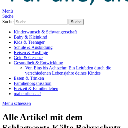
Menü
Suche
Suche
Kinderwunsch & Schwangerschaft
Baby & Kleinkind
Kids & Teenager
Schule & Ausbildung
Reisen & Ausflüge
Geld & Gesetze
Gesundheit & Entwicklung
Von Eins bis Achtzehn: Ein Leitfaden durch die
verschiedenen Lebensjahre deines Kindes
Essen & Trinken
Familienorganisation
Freizeit & Familienleben
mal ehrlich …!
Menü schiessen
Alle Artikel mit dem
Schlagwort:
Kälte Babyschutz