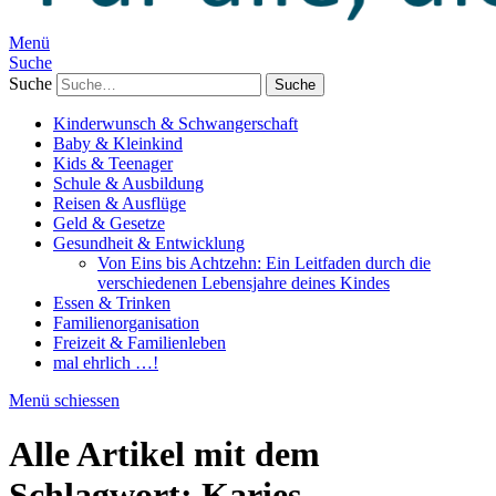
Menü
Suche
Suche
Kinderwunsch & Schwangerschaft
Baby & Kleinkind
Kids & Teenager
Schule & Ausbildung
Reisen & Ausflüge
Geld & Gesetze
Gesundheit & Entwicklung
Von Eins bis Achtzehn: Ein Leitfaden durch die
verschiedenen Lebensjahre deines Kindes
Essen & Trinken
Familienorganisation
Freizeit & Familienleben
mal ehrlich …!
Menü schiessen
Alle Artikel mit dem
Schlagwort:
Karies