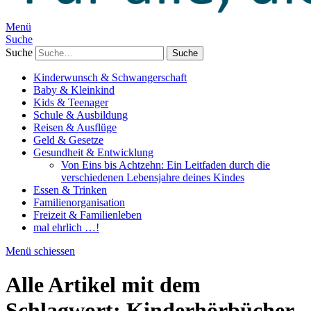
Menü
Suche
Suche
Kinderwunsch & Schwangerschaft
Baby & Kleinkind
Kids & Teenager
Schule & Ausbildung
Reisen & Ausflüge
Geld & Gesetze
Gesundheit & Entwicklung
Von Eins bis Achtzehn: Ein Leitfaden durch die
verschiedenen Lebensjahre deines Kindes
Essen & Trinken
Familienorganisation
Freizeit & Familienleben
mal ehrlich …!
Menü schiessen
Alle Artikel mit dem
Schlagwort:
Kinderhörbücher