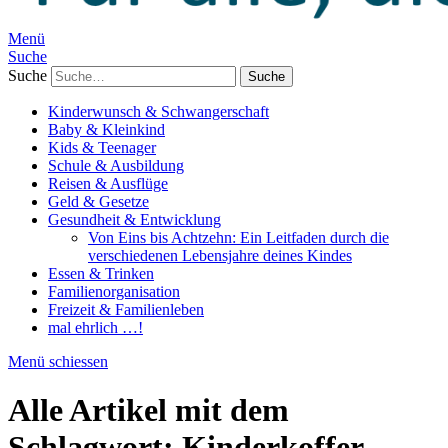
Menü
Suche
Suche
Kinderwunsch & Schwangerschaft
Baby & Kleinkind
Kids & Teenager
Schule & Ausbildung
Reisen & Ausflüge
Geld & Gesetze
Gesundheit & Entwicklung
Von Eins bis Achtzehn: Ein Leitfaden durch die
verschiedenen Lebensjahre deines Kindes
Essen & Trinken
Familienorganisation
Freizeit & Familienleben
mal ehrlich …!
Menü schiessen
Alle Artikel mit dem
Schlagwort:
Kinderkoffer