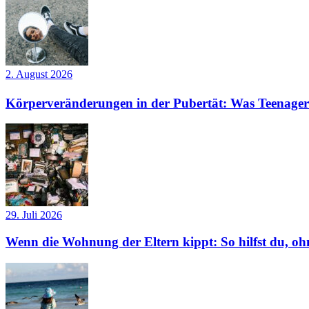
2. August 2026
Körperveränderungen in der Pubertät: Was Teenager
29. Juli 2026
Wenn die Wohnung der Eltern kippt: So hilfst du, ohn