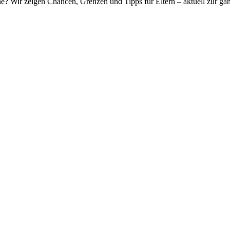
ine? Wir zeigen Chancen, Grenzen und Tipps für Eltern – aktuell zur 