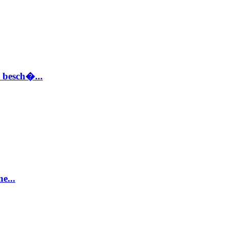
 besch�...
e...