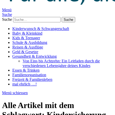
Menü
Suche
Suche
Kinderwunsch & Schwangerschaft
Baby & Kleinkind
Kids & Teenager
Schule & Ausbildung
Reisen & Ausflüge
Geld & Gesetze
Gesundheit & Entwicklung
Von Eins bis Achtzehn: Ein Leitfaden durch die
verschiedenen Lebensjahre deines Kindes
Essen & Trinken
Familienorganisation
Freizeit & Familienleben
mal ehrlich …!
Menü schiessen
Alle Artikel mit dem
Schlagwort:
Kindersicherung