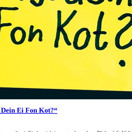
t Dein Ei Fon Kot?“