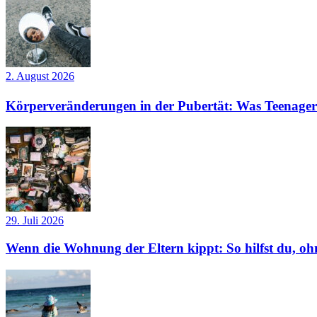
2. August 2026
Körperveränderungen in der Pubertät: Was Teenager
29. Juli 2026
Wenn die Wohnung der Eltern kippt: So hilfst du, ohn