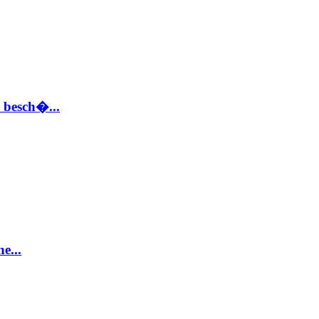
 besch�...
e...