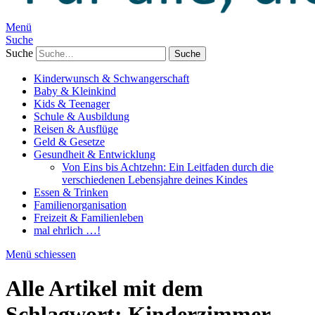
Menü
Suche
Suche
Kinderwunsch & Schwangerschaft
Baby & Kleinkind
Kids & Teenager
Schule & Ausbildung
Reisen & Ausflüge
Geld & Gesetze
Gesundheit & Entwicklung
Von Eins bis Achtzehn: Ein Leitfaden durch die
verschiedenen Lebensjahre deines Kindes
Essen & Trinken
Familienorganisation
Freizeit & Familienleben
mal ehrlich …!
Menü schiessen
Alle Artikel mit dem
Schlagwort:
Kinderzimmer