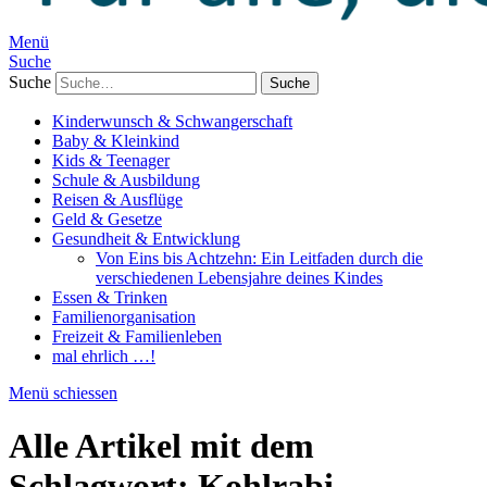
Menü
Suche
Suche
Kinderwunsch & Schwangerschaft
Baby & Kleinkind
Kids & Teenager
Schule & Ausbildung
Reisen & Ausflüge
Geld & Gesetze
Gesundheit & Entwicklung
Von Eins bis Achtzehn: Ein Leitfaden durch die
verschiedenen Lebensjahre deines Kindes
Essen & Trinken
Familienorganisation
Freizeit & Familienleben
mal ehrlich …!
Menü schiessen
Alle Artikel mit dem
Schlagwort:
Kohlrabi