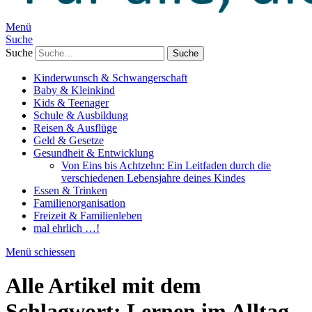
Menü
Suche
Suche
Kinderwunsch & Schwangerschaft
Baby & Kleinkind
Kids & Teenager
Schule & Ausbildung
Reisen & Ausflüge
Geld & Gesetze
Gesundheit & Entwicklung
Von Eins bis Achtzehn: Ein Leitfaden durch die
verschiedenen Lebensjahre deines Kindes
Essen & Trinken
Familienorganisation
Freizeit & Familienleben
mal ehrlich …!
Menü schiessen
Alle Artikel mit dem
Schlagwort:
Lernen im Alltag