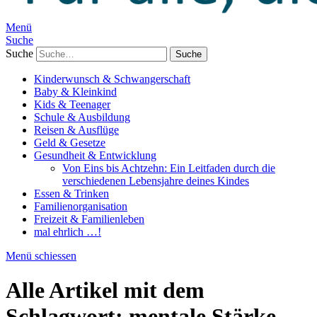
Menü
Suche
Suche
Kinderwunsch & Schwangerschaft
Baby & Kleinkind
Kids & Teenager
Schule & Ausbildung
Reisen & Ausflüge
Geld & Gesetze
Gesundheit & Entwicklung
Von Eins bis Achtzehn: Ein Leitfaden durch die
verschiedenen Lebensjahre deines Kindes
Essen & Trinken
Familienorganisation
Freizeit & Familienleben
mal ehrlich …!
Menü schiessen
Alle Artikel mit dem
Schlagwort:
mentale Stärke