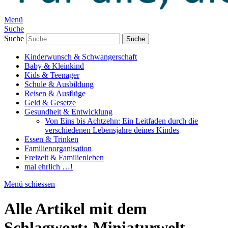
Menü
Suche
Suche
Kinderwunsch & Schwangerschaft
Baby & Kleinkind
Kids & Teenager
Schule & Ausbildung
Reisen & Ausflüge
Geld & Gesetze
Gesundheit & Entwicklung
Von Eins bis Achtzehn: Ein Leitfaden durch die
verschiedenen Lebensjahre deines Kindes
Essen & Trinken
Familienorganisation
Freizeit & Familienleben
mal ehrlich …!
Menü schiessen
Alle Artikel mit dem
Schlagwort:
Miniaturwelt