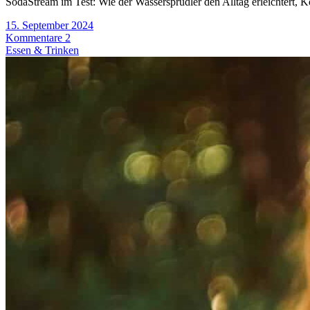
SodaStream im Test: Wie der Wassersprudler den Alltag erleichtert, K
15. September 2024
Kommentare 2
Essen & Trinken