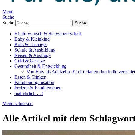
Menü
Suche
Suche
Kinderwunsch & Schwangerschaft
Baby & Kleinkind
Kids & Teenager
Schule & Ausbildung
Reisen & Ausflüge
Geld & Gesetze
Gesundheit & Entwicklung
Von Eins bis Achtzehn: Ein Leitfaden durch die verschi
Essen & Trinken
Familienorganisation
Freizeit & Familienleben
mal ehrlich …!
Menü schiessen
Alle Artikel mit dem Schlagwor