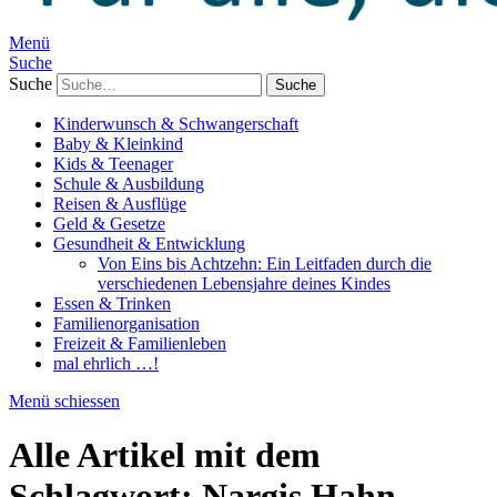
Menü
Suche
Suche
Kinderwunsch & Schwangerschaft
Baby & Kleinkind
Kids & Teenager
Schule & Ausbildung
Reisen & Ausflüge
Geld & Gesetze
Gesundheit & Entwicklung
Von Eins bis Achtzehn: Ein Leitfaden durch die
verschiedenen Lebensjahre deines Kindes
Essen & Trinken
Familienorganisation
Freizeit & Familienleben
mal ehrlich …!
Menü schiessen
Alle Artikel mit dem
Schlagwort:
Nargis Hahn