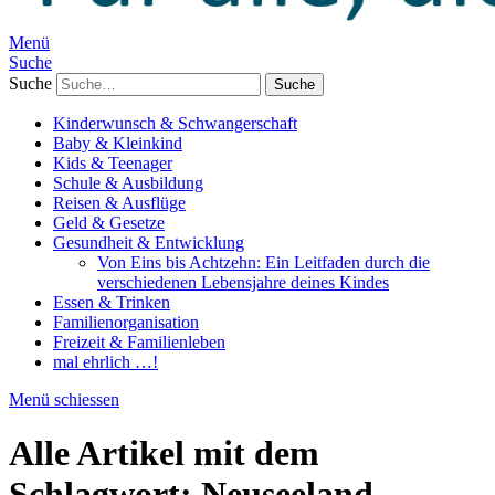
Menü
Suche
Suche
Kinderwunsch & Schwangerschaft
Baby & Kleinkind
Kids & Teenager
Schule & Ausbildung
Reisen & Ausflüge
Geld & Gesetze
Gesundheit & Entwicklung
Von Eins bis Achtzehn: Ein Leitfaden durch die
verschiedenen Lebensjahre deines Kindes
Essen & Trinken
Familienorganisation
Freizeit & Familienleben
mal ehrlich …!
Menü schiessen
Alle Artikel mit dem
Schlagwort:
Neuseeland