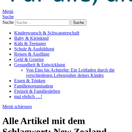
Menü
Suche
Suche
Kinderwunsch & Schwangerschaft
Baby & Kleinkind
Kids & Teenager
Schule & Ausbildung
Reisen & Ausflüge
Geld & Gesetze
Gesundheit & Entwicklung
Von Eins bis Achtzehn: Ein Leitfaden durch die
verschiedenen Lebensjahre deines Kindes
Essen & Trinken
Familienorganisation
Freizeit & Familienleben
mal ehrlich …!
Menü schiessen
Alle Artikel mit dem
Schlagwort:
New Zealand