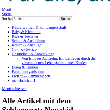
Menü
Suche
Suche
Kinderwunsch & Schwangerschaft
Baby & Kleinkind
Kids & Teenager
Schule & Ausbildung
Reisen & Ausflüge
Geld & Gesetze
Gesundheit & Entwicklung
Von Eins bis Achtzehn: Ein Leitfaden durch die
verschiedenen Lebensjahre deines Kindes
Essen & Trinken
Familienorganisation
Freizeit & Familienleben
mal ehrlich …!
Menü schiessen
Alle Artikel mit dem
Schlagwort:
Novakid