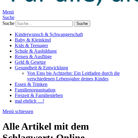
Menü
Suche
Suche
Kinderwunsch & Schwangerschaft
Baby & Kleinkind
Kids & Teenager
Schule & Ausbildung
Reisen & Ausflüge
Geld & Gesetze
Gesundheit & Entwicklung
Von Eins bis Achtzehn: Ein Leitfaden durch die
verschiedenen Lebensjahre deines Kindes
Essen & Trinken
Familienorganisation
Freizeit & Familienleben
mal ehrlich …!
Menü schiessen
Alle Artikel mit dem
Schlagwort:
Online