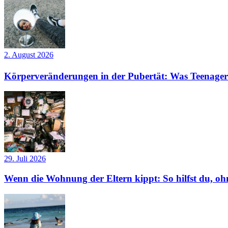
2. August 2026
Körperveränderungen in der Pubertät: Was Teenager
29. Juli 2026
Wenn die Wohnung der Eltern kippt: So hilfst du, ohn