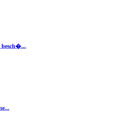
 besch�...
e...