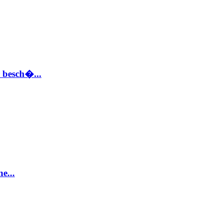
 besch�...
e...