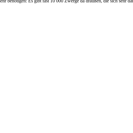
 benötigen: Es gibt fast 10 000 Zwerge da draußen, die sich sehr darü