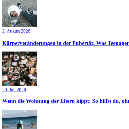
2. August 2026
Körperveränderungen in der Pubertät: Was Teenager
29. Juli 2026
Wenn die Wohnung der Eltern kippt: So hilfst du, ohn