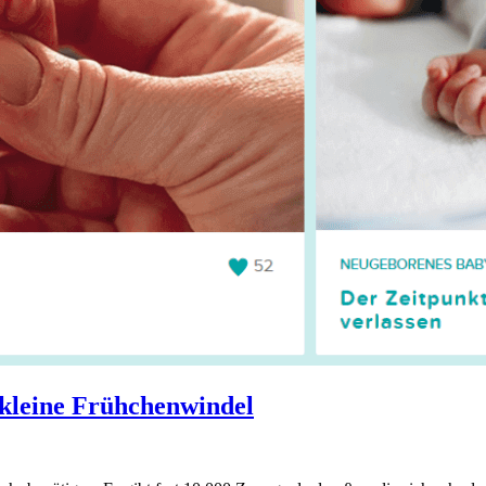
akleine Frühchenwindel