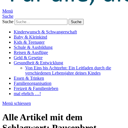
Menü
Suche
Suche
Kinderwunsch & Schwangerschaft
Baby & Kleinkind
Kids & Teenager
Schule & Ausbildung
Reisen & Ausflüge
Geld & Gesetze
Gesundheit & Entwicklung
Von Eins bis Achtzehn: Ein Leitfaden durch die
verschiedenen Lebensjahre deines Kindes
Essen & Trinken
Familienorganisation
Freizeit & Familienleben
mal ehrlich …!
Menü schiessen
Alle Artikel mit dem
Schlagwort:
Pausenbrot