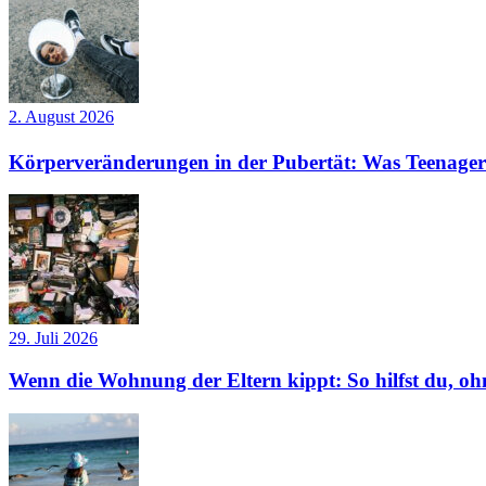
2. August 2026
Körperveränderungen in der Pubertät: Was Teenager
29. Juli 2026
Wenn die Wohnung der Eltern kippt: So hilfst du, ohn