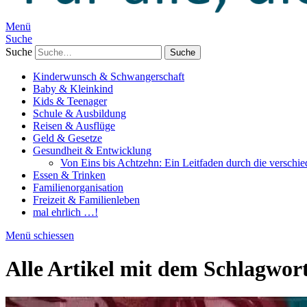
Menü
Suche
Suche
Kinderwunsch & Schwangerschaft
Baby & Kleinkind
Kids & Teenager
Schule & Ausbildung
Reisen & Ausflüge
Geld & Gesetze
Gesundheit & Entwicklung
Von Eins bis Achtzehn: Ein Leitfaden durch die verschi
Essen & Trinken
Familienorganisation
Freizeit & Familienleben
mal ehrlich …!
Menü schiessen
Alle Artikel mit dem Schlagwor