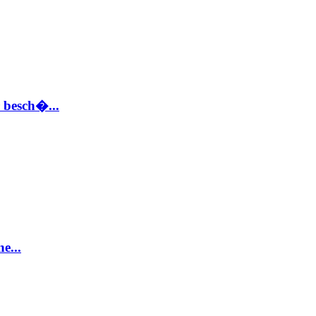
 besch�...
e...