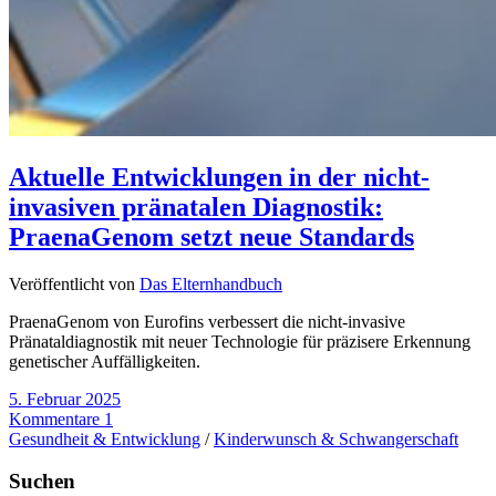
Aktuelle Entwicklungen in der nicht-
invasiven pränatalen Diagnostik:
PraenaGenom setzt neue Standards
Veröffentlicht von
Das Elternhandbuch
PraenaGenom von Eurofins verbessert die nicht-invasive
Pränataldiagnostik mit neuer Technologie für präzisere Erkennung
genetischer Auffälligkeiten.
5. Februar 2025
Kommentare 1
Gesundheit & Entwicklung
/
Kinderwunsch & Schwangerschaft
Suchen