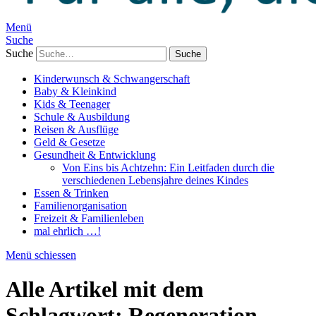
Menü
Suche
Suche
Kinderwunsch & Schwangerschaft
Baby & Kleinkind
Kids & Teenager
Schule & Ausbildung
Reisen & Ausflüge
Geld & Gesetze
Gesundheit & Entwicklung
Von Eins bis Achtzehn: Ein Leitfaden durch die
verschiedenen Lebensjahre deines Kindes
Essen & Trinken
Familienorganisation
Freizeit & Familienleben
mal ehrlich …!
Menü schiessen
Alle Artikel mit dem
Schlagwort:
Regeneration