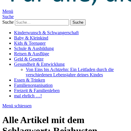
Menü
Suche
Suche
Kinderwunsch & Schwangerschaft
Baby & Kleinkind
Kids & Teenager
Schule & Ausbildung
Reisen & Ausflüge
Geld & Gesetze
Gesundheit & Entwicklung
Von Eins bis Achtzehn: Ein Leitfaden durch die
verschiedenen Lebensjahre deines Kindes
Essen & Trinken
Familienorganisation
Freizeit & Familienleben
mal ehrlich …!
Menü schiessen
Alle Artikel mit dem
Schlagwort:
Reizhusten