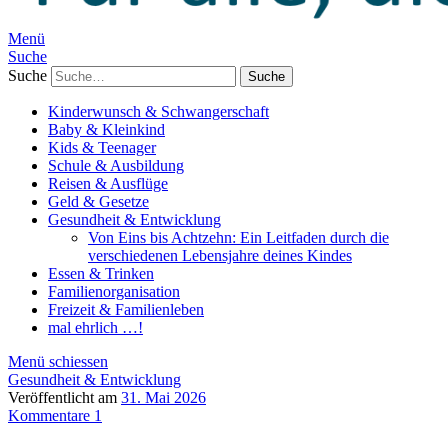
Menü
Suche
Suche
Kinderwunsch & Schwangerschaft
Baby & Kleinkind
Kids & Teenager
Schule & Ausbildung
Reisen & Ausflüge
Geld & Gesetze
Gesundheit & Entwicklung
Von Eins bis Achtzehn: Ein Leitfaden durch die
verschiedenen Lebensjahre deines Kindes
Essen & Trinken
Familienorganisation
Freizeit & Familienleben
mal ehrlich …!
Menü schiessen
Gesundheit & Entwicklung
Veröffentlicht am
31. Mai 2026
Kommentare 1