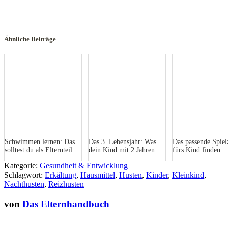
Ähnliche Beiträge
Schwimmen lernen: Das
Das 3. Lebensjahr: Was
Das passende Spiel
solltest du als Elternteil
dein Kind mit 2 Jahren
fürs Kind finden
wissen
bewegt
Kategorie:
Gesundheit & Entwicklung
Schlagwort:
Erkältung
,
Hausmittel
,
Husten
,
Kinder
,
Kleinkind
,
Nachthusten
,
Reizhusten
von
Das Elternhandbuch