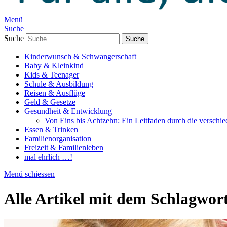
Menü
Suche
Suche
Kinderwunsch & Schwangerschaft
Baby & Kleinkind
Kids & Teenager
Schule & Ausbildung
Reisen & Ausflüge
Geld & Gesetze
Gesundheit & Entwicklung
Von Eins bis Achtzehn: Ein Leitfaden durch die verschi
Essen & Trinken
Familienorganisation
Freizeit & Familienleben
mal ehrlich …!
Menü schiessen
Alle Artikel mit dem Schlagwor