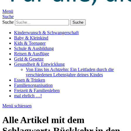
Menü
Suche
Suche
Kinderwunsch & Schwangerschaft
Baby & Kleinkind
Kids & Teenager
Schule & Ausbildung
Reisen & Ausflüge
Geld & Gesetze
Gesundheit & Entwicklung
Von Eins bis Achtzehn: Ein Leitfaden durch die
verschiedenen Lebensjahre deines Kindes
Essen & Trinken
Familienorganisation
Freizeit & Familienleben
mal ehrlich …!
Menü schiessen
Alle Artikel mit dem
Schlagwort:
Rückkehr in den