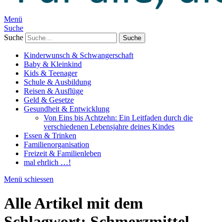
Menü
Suche
Suche
Kinderwunsch & Schwangerschaft
Baby & Kleinkind
Kids & Teenager
Schule & Ausbildung
Reisen & Ausflüge
Geld & Gesetze
Gesundheit & Entwicklung
Von Eins bis Achtzehn: Ein Leitfaden durch die
verschiedenen Lebensjahre deines Kindes
Essen & Trinken
Familienorganisation
Freizeit & Familienleben
mal ehrlich …!
Menü schiessen
Alle Artikel mit dem
Schlagwort:
Schmerzmittel