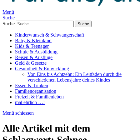
Menü
Suche
Suche
Kinderwunsch & Schwangerschaft
Baby & Kleinkind
Kids & Teenager
Schule & Ausbildung
Reisen & Ausflüge
Geld & Gesetze
Gesundheit & Entwicklung
Von Eins bis Achtzehn: Ein Leitfaden durch die
verschiedenen Lebensjahre deines Kindes
Essen & Trinken
Familienorganisation
Freizeit & Familienleben
mal ehrlich …!
Menü schiessen
Alle Artikel mit dem
Schlagwort:
Schnee