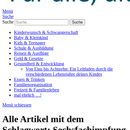
Menü
Suche
Suche
Kinderwunsch & Schwangerschaft
Baby & Kleinkind
Kids & Teenager
Schule & Ausbildung
Reisen & Ausflüge
Geld & Gesetze
Gesundheit & Entwicklung
Von Eins bis Achtzehn: Ein Leitfaden durch die
verschiedenen Lebensjahre deines Kindes
Essen & Trinken
Familienorganisation
Freizeit & Familienleben
mal ehrlich …!
Menü schiessen
Alle Artikel mit dem
Schlagwort:
Sechsfachimpfung