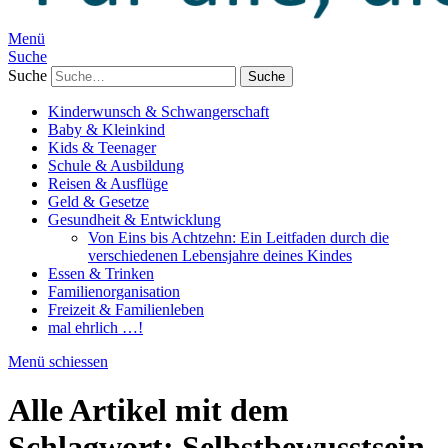
Menü
Suche
Suche
Kinderwunsch & Schwangerschaft
Baby & Kleinkind
Kids & Teenager
Schule & Ausbildung
Reisen & Ausflüge
Geld & Gesetze
Gesundheit & Entwicklung
Von Eins bis Achtzehn: Ein Leitfaden durch die
verschiedenen Lebensjahre deines Kindes
Essen & Trinken
Familienorganisation
Freizeit & Familienleben
mal ehrlich …!
Menü schiessen
Alle Artikel mit dem
Schlagwort:
Selbstbewusstsein