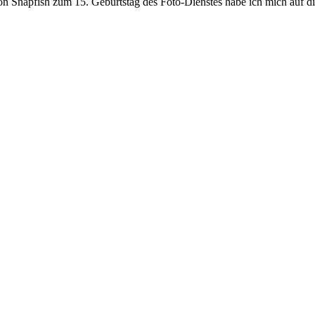
on Snapfish zum 15. Geburtstag des Foto-Dienstes habe ich mich auf d