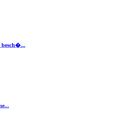
 besch�...
e...