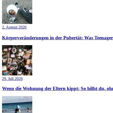
2. August 2026
Körperveränderungen in der Pubertät: Was Teenager
29. Juli 2026
Wenn die Wohnung der Eltern kippt: So hilfst du, ohn