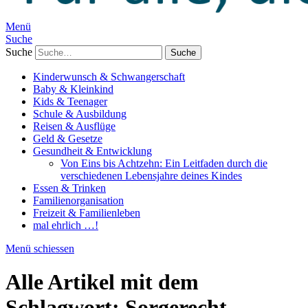
Menü
Suche
Suche
Kinderwunsch & Schwangerschaft
Baby & Kleinkind
Kids & Teenager
Schule & Ausbildung
Reisen & Ausflüge
Geld & Gesetze
Gesundheit & Entwicklung
Von Eins bis Achtzehn: Ein Leitfaden durch die
verschiedenen Lebensjahre deines Kindes
Essen & Trinken
Familienorganisation
Freizeit & Familienleben
mal ehrlich …!
Menü schiessen
Alle Artikel mit dem
Schlagwort:
Sorgerecht