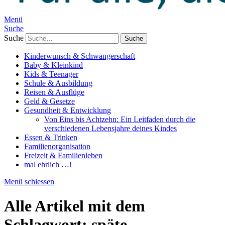
Menü
Suche
Suche
Kinderwunsch & Schwangerschaft
Baby & Kleinkind
Kids & Teenager
Schule & Ausbildung
Reisen & Ausflüge
Geld & Gesetze
Gesundheit & Entwicklung
Von Eins bis Achtzehn: Ein Leitfaden durch die
verschiedenen Lebensjahre deines Kindes
Essen & Trinken
Familienorganisation
Freizeit & Familienleben
mal ehrlich …!
Menü schiessen
Alle Artikel mit dem
Schlagwort:
späte