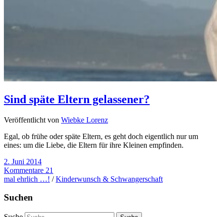
Sind späte Eltern gelassener?
Veröffentlicht von
Wiebke Lorenz
Egal, ob frühe oder späte Eltern, es geht doch eigentlich nur um
eines: um die Liebe, die Eltern für ihre Kleinen empfinden.
2. Juni 2014
Kommentare 21
mal ehrlich …!
/
Kinderwunsch & Schwangerschaft
Suchen
Suche