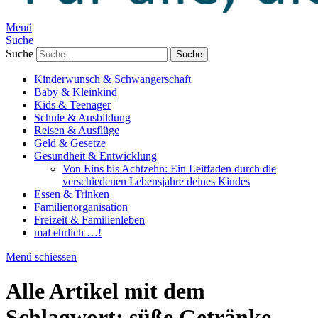
Menü
Suche
Suche
Kinderwunsch & Schwangerschaft
Baby & Kleinkind
Kids & Teenager
Schule & Ausbildung
Reisen & Ausflüge
Geld & Gesetze
Gesundheit & Entwicklung
Von Eins bis Achtzehn: Ein Leitfaden durch die
verschiedenen Lebensjahre deines Kindes
Essen & Trinken
Familienorganisation
Freizeit & Familienleben
mal ehrlich …!
Menü schiessen
Alle Artikel mit dem
Schlagwort:
süße Getränke