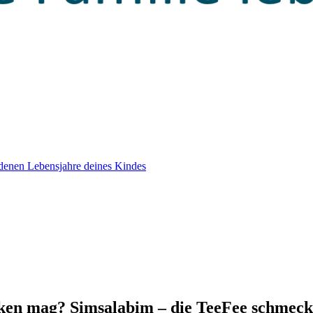
edenen Lebensjahre deines Kindes
inken mag? Simsalabim – die TeeFee schmec