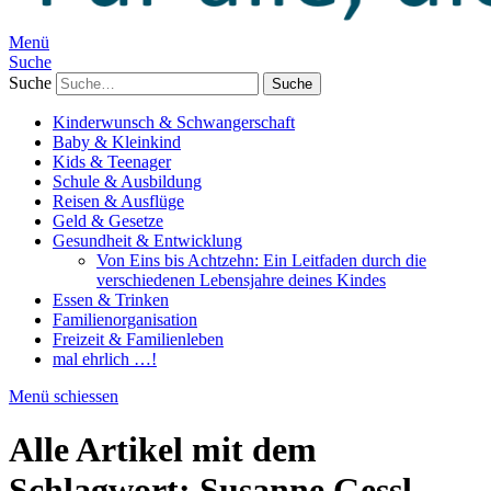
Menü
Suche
Suche
Kinderwunsch & Schwangerschaft
Baby & Kleinkind
Kids & Teenager
Schule & Ausbildung
Reisen & Ausflüge
Geld & Gesetze
Gesundheit & Entwicklung
Von Eins bis Achtzehn: Ein Leitfaden durch die
verschiedenen Lebensjahre deines Kindes
Essen & Trinken
Familienorganisation
Freizeit & Familienleben
mal ehrlich …!
Menü schiessen
Alle Artikel mit dem
Schlagwort:
Susanne Gessl