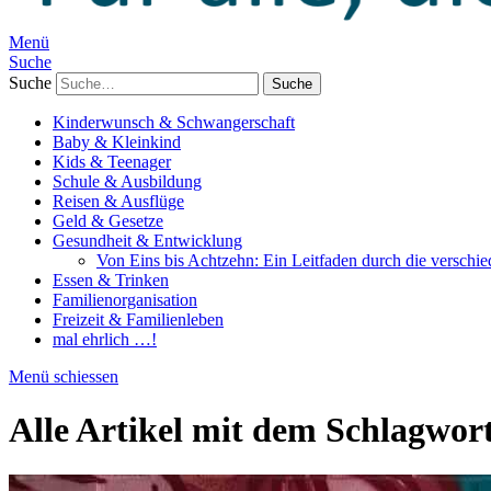
Menü
Suche
Suche
Kinderwunsch & Schwangerschaft
Baby & Kleinkind
Kids & Teenager
Schule & Ausbildung
Reisen & Ausflüge
Geld & Gesetze
Gesundheit & Entwicklung
Von Eins bis Achtzehn: Ein Leitfaden durch die verschi
Essen & Trinken
Familienorganisation
Freizeit & Familienleben
mal ehrlich …!
Menü schiessen
Alle Artikel mit dem Schlagwor