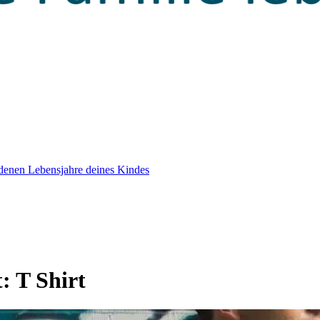
edenen Lebensjahre deines Kindes
t:
T Shirt