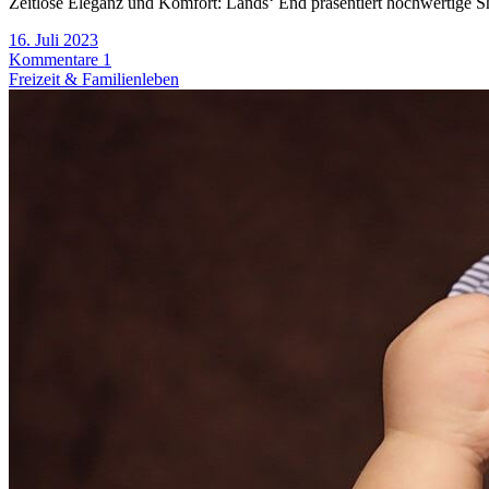
Zeitlose Eleganz und Komfort: Lands‘ End präsentiert hochwertige Shi
16. Juli 2023
Kommentare 1
Freizeit & Familienleben