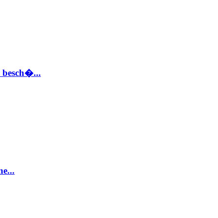
 besch�...
e...