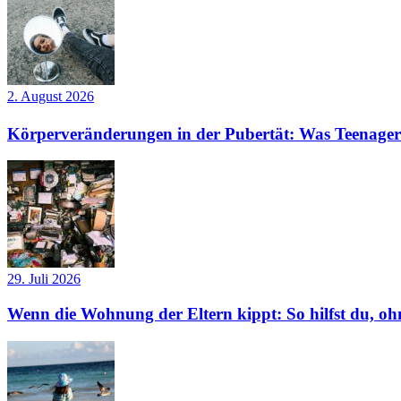
2. August 2026
Körperveränderungen in der Pubertät: Was Teenager
29. Juli 2026
Wenn die Wohnung der Eltern kippt: So hilfst du, ohn