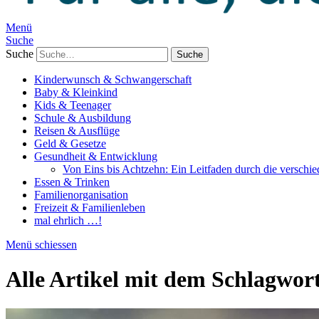
Menü
Suche
Suche
Kinderwunsch & Schwangerschaft
Baby & Kleinkind
Kids & Teenager
Schule & Ausbildung
Reisen & Ausflüge
Geld & Gesetze
Gesundheit & Entwicklung
Von Eins bis Achtzehn: Ein Leitfaden durch die verschi
Essen & Trinken
Familienorganisation
Freizeit & Familienleben
mal ehrlich …!
Menü schiessen
Alle Artikel mit dem Schlagwor