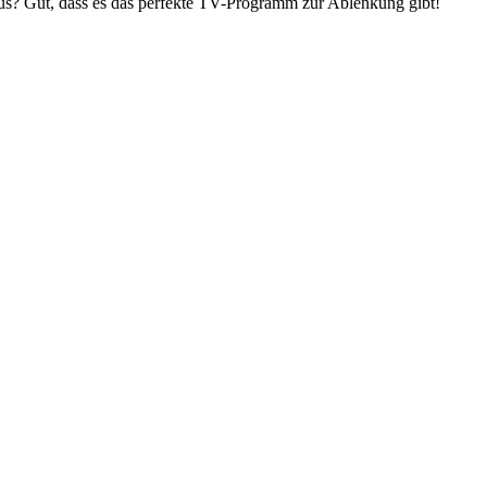
us? Gut, dass es das perfekte TV-Programm zur Ablenkung gibt!