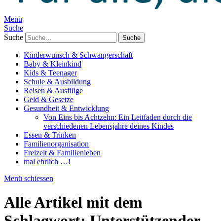
Menü
Suche
Suche
Kinderwunsch & Schwangerschaft
Baby & Kleinkind
Kids & Teenager
Schule & Ausbildung
Reisen & Ausflüge
Geld & Gesetze
Gesundheit & Entwicklung
Von Eins bis Achtzehn: Ein Leitfaden durch die
verschiedenen Lebensjahre deines Kindes
Essen & Trinken
Familienorganisation
Freizeit & Familienleben
mal ehrlich …!
Menü schiessen
Alle Artikel mit dem
Schlagwort:
Unterstützender