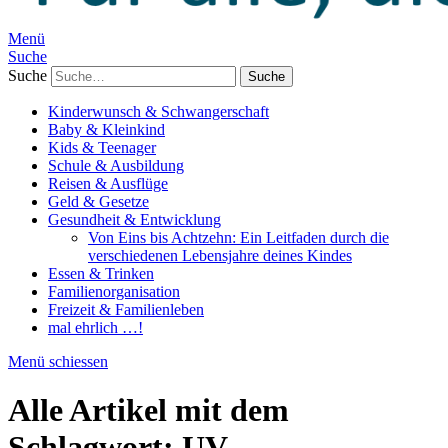
Menü
Suche
Suche
Kinderwunsch & Schwangerschaft
Baby & Kleinkind
Kids & Teenager
Schule & Ausbildung
Reisen & Ausflüge
Geld & Gesetze
Gesundheit & Entwicklung
Von Eins bis Achtzehn: Ein Leitfaden durch die
verschiedenen Lebensjahre deines Kindes
Essen & Trinken
Familienorganisation
Freizeit & Familienleben
mal ehrlich …!
Menü schiessen
Alle Artikel mit dem
Schlagwort:
UV