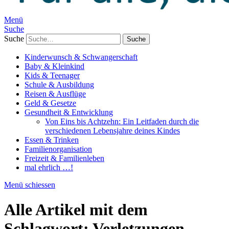
Menü
Suche
Suche
Kinderwunsch & Schwangerschaft
Baby & Kleinkind
Kids & Teenager
Schule & Ausbildung
Reisen & Ausflüge
Geld & Gesetze
Gesundheit & Entwicklung
Von Eins bis Achtzehn: Ein Leitfaden durch die
verschiedenen Lebensjahre deines Kindes
Essen & Trinken
Familienorganisation
Freizeit & Familienleben
mal ehrlich …!
Menü schiessen
Alle Artikel mit dem
Schlagwort:
Verletzungen